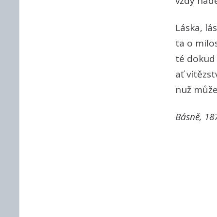
vždy naděj
Láska, lás
ta o milos
té dokud 
ať vítězs
nuž můžet
Básně, 18