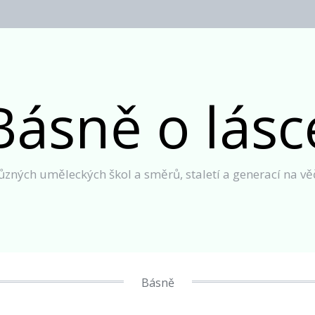
Básně o lásc
různých uměleckých škol a směrů, staletí a generací na v
Básně