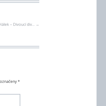
Hálek – Divoucí div…
→
 označeny
*