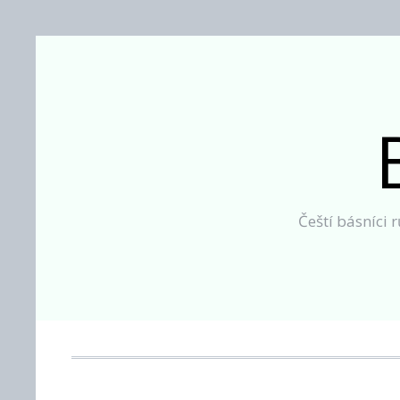
Skip
to
content
Čeští básníci 