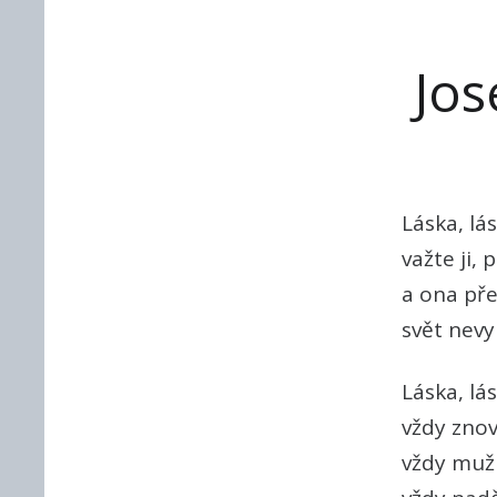
Jos
Láska, lás
važte ji, p
a ona pře
svět nevy
Láska, lás
vždy zno
vždy mužn