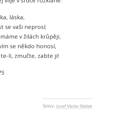
 vlije v srdce rozklané.
ka, láska,
t se vaši neprosí;
máme v žilách krůpěji,
tvím se někdo honosí,
e-li, zmučte, zabte ji!
75
Štítky:
Josef Václav Sládek