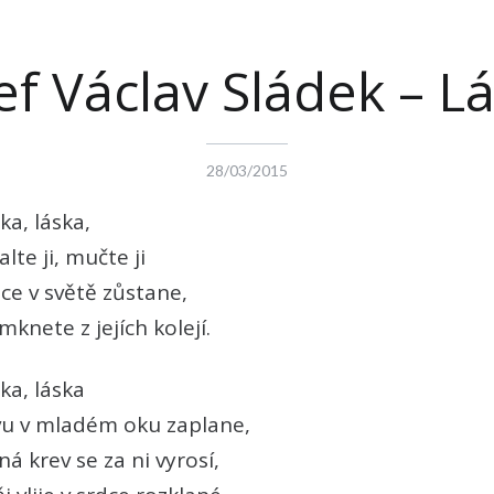
ef Václav Sládek – L
28/03/2015
ka, láska,
alte ji, mučte ji
ce v světě zůstane,
mknete z jejích kolejí.
ka, láska
vu v mladém oku zaplane,
á krev se za ni vyrosí,