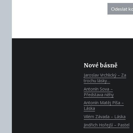
Nové básně
Jaroslav Vrchlický – Za
trochu lásky…
Antonín Sova –
Představa něhy
Antonín Matěj Píša –
Láska
Vilém Závada – Láska
Jindřich Hořejší – Pastel