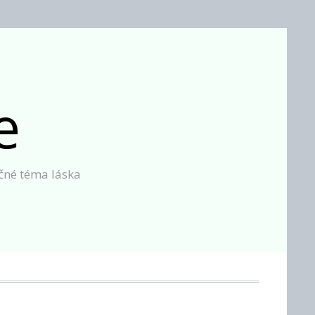
e
ěčné téma láska