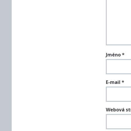
Jméno
*
E-mail
*
Webová st