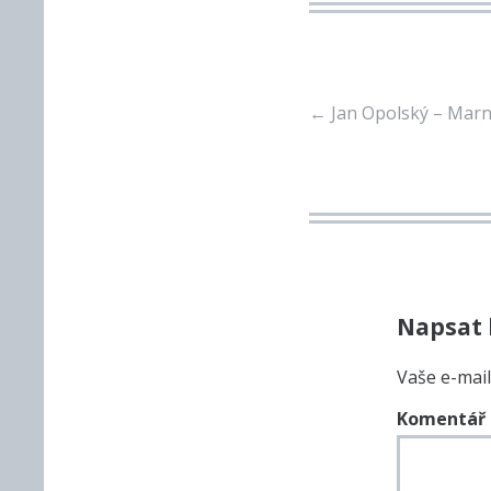
←
Jan Opolský – Marn
Post
navigation
Napsat
Vaše e-mai
Komentář